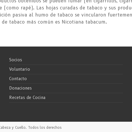
ductos obtenidos se pueden fumar (en cigarrillos, cigarr
se (como rapé). Las hojas curadas de tabaco y sus prod
ición pasiva al humo de tabaco se vincularon fuertemen
ta de tabaco más común es Nicotiana tabacum.
Socios
Voluntario
Contacto
Donaciones
Recetas de Cocina
Cabeza y Cuello
. Todos los derechos