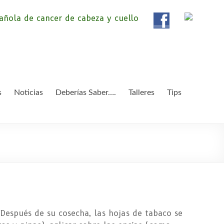
ola de Pacientes de
ientes de Cáncer de Cabeza y cuello «APC», una
etendemos apoyar a pacientes y familiares.
 y Cuello
s
Noticias
Deberías Saber….
Talleres
Tips
 Después de su cosecha, las hojas de tabaco se