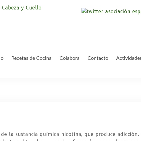
Asociación Españ
Somos la Asociación Española de Pac
asociación sin animo de lucro que pr
Cáncer de Cabeza
lo
Recetas de Cocina
Colabora
Contacto
Actividade
 de la sustancia química nicotina, que produce adicción.