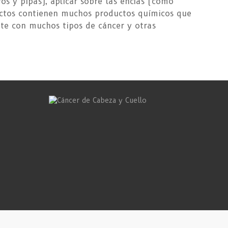
os y pipas), aplicar sobre las encías (como
uctos contienen muchos productos químicos que
te con muchos tipos de cáncer y otras