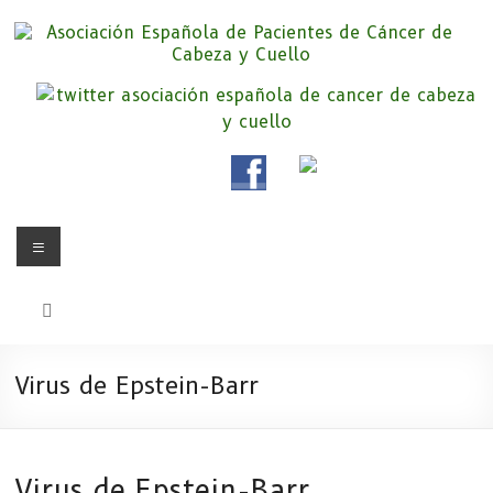
Saltar
al
contenido
Asociación Española de
Somos la Asociación Española de Pacientes de Cáncer de Cabeza y
cuello «APC», una asociación sin animo de lucro que pretendemos
Pacientes de Cáncer de Cabeza y
apoyar a pacientes y familiares.
Cuello
Menú
Virus de Epstein-Barr
Virus de Epstein-Barr