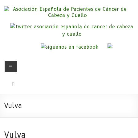
Saltar
al
contenido
Asociación Española de
Somos la Asociación Española de Pacientes de Cáncer de Cabeza y
cuello «APC», una asociación sin animo de lucro que pretendemos
Pacientes de Cáncer de Cabeza y
apoyar a pacientes y familiares.
Cuello
Menú
Vulva
Vulva