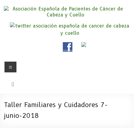
Saltar
al
contenido
Asociación Española de
Somos la Asociación Española de Pacientes de Cáncer de Cabeza y
cuello «APC», una asociación sin animo de lucro que pretendemos
Pacientes de Cáncer de Cabeza y
apoyar a pacientes y familiares.
Cuello
Menú
Taller Familiares y Cuidadores 7-
junio-2018