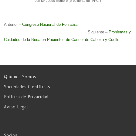
con Mª Jesús Romero (presidenta de “APC”)
Anterior –
Congreso Nacional de Foniatría
Siguiente –
Problemas y
Cuidados de la Boca en Pacientes de Cáncer de Cabeza y Cuello
Quienes Somos
Sociedades Científicas
Política de Privacidad
Aviso Legal
Socios