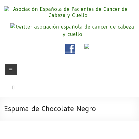
Saltar
al
contenido
Asociación Española de
Somos la Asociación Española de Pacientes de Cáncer de Cabeza y
cuello «APC», una asociación sin animo de lucro que pretendemos
Pacientes de Cáncer de Cabeza y
apoyar a pacientes y familiares.
Cuello
Menú
Espuma de Chocolate Negro