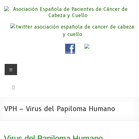
Saltar
al
contenido
Asociación Española de
Somos la Asociación Española de Pacientes de Cáncer de Cabeza y
cuello «APC», una asociación sin animo de lucro que pretendemos
Pacientes de Cáncer de Cabeza y
apoyar a pacientes y familiares.
Cuello
Menú
VPH – Virus del Papiloma Humano
Virus del Papiloma Humano