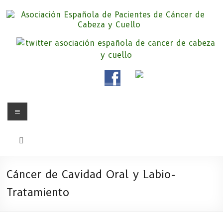
Saltar
al
contenido
Asociación Española de
Somos la Asociación Española de Pacientes de Cáncer de Cabeza y
cuello «APC», una asociación sin animo de lucro que pretendemos
Pacientes de Cáncer de Cabeza y
apoyar a pacientes y familiares.
Cuello
Menú
Cáncer de Cavidad Oral y Labio-
Tratamiento