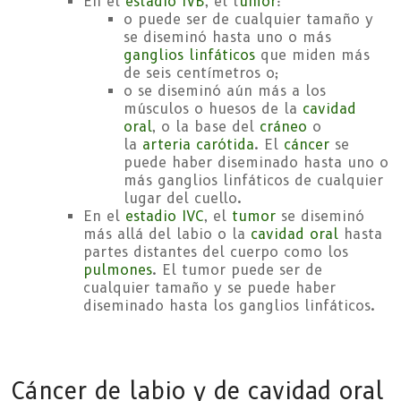
En el
estadio IVB
, el t
umor
:
o puede ser de cualquier tamaño y
se diseminó hasta uno o más
ganglios linfáticos
que miden más
de seis centímetros o;
o se diseminó aún más a los
músculos o huesos de la
cavidad
oral
, o la base del
cráneo
o
la
arteria carótida
. El
cáncer
se
puede haber diseminado hasta uno o
más ganglios linfáticos de cualquier
lugar del cuello.
En el
estadio IVC
, el
tumor
se diseminó
más allá del labio o la
cavidad oral
hasta
partes distantes del cuerpo como los
pulmones
. El tumor puede ser de
cualquier tamaño y se puede haber
diseminado hasta los ganglios linfáticos.
Cáncer de labio y de cavidad oral