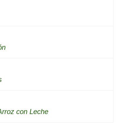
ón
s
Arroz con Leche