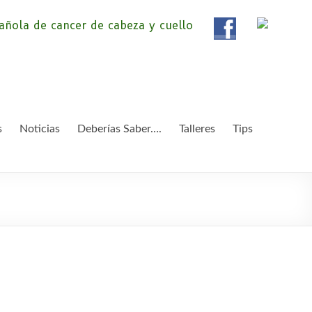
ola de Pacientes de
ientes de Cáncer de Cabeza y cuello «APC», una
etendemos apoyar a pacientes y familiares.
 y Cuello
s
Noticias
Deberías Saber….
Talleres
Tips